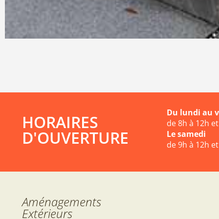
Du lundi au 
HORAIRES
de 8h à 12h e
D'OUVERTURE
Le samedi
de 9h à 12h e
Aménagements
Extérieurs