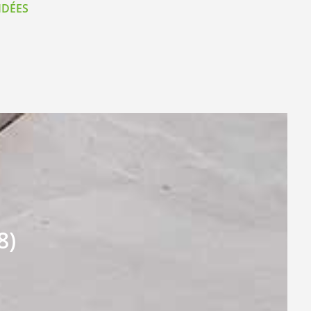
IDÉES
8)