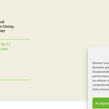
nal
e Choisy,
ONT
2 02 12
t.com
Deevert souh
données per
fonctionnali
performance
ou refuser t
consentement
et/ou traceu
Accepte