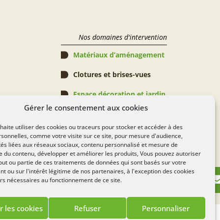
Nos domaines d'intervention
Matériaux d’aménagement
Clotures et brises-vues
Espace décoration et jardin
Gérer le consentement aux cookies
Abris de jardin, Pergolas & 
Piscines
aite utiliser des cookies ou traceurs pour stocker et accéder à des
sonnelles, comme votre visite sur ce site, pour mesure d'audience,
Espace verts
tés liées aux réseaux sociaux, contenu personnalisé et mesure de
 du contenu, développer et améliorer les produits, Vous pouvez autoriser
Règlement Concours
out ou partie de ces traitements de données qui sont basés sur votre
 ou sur l'intérêt légitime de nos partenaires, à l'exception des cookies
rs nécessaires au fonctionnement de ce site.
r les cookies
Refuser
Personnaliser