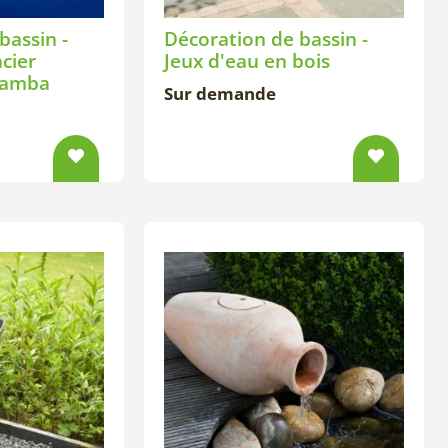
bassin -
Décoration de bassin -
cier
Jeux d'eau en bois
Mamba
Sur demande