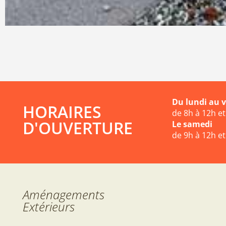
Du lundi au 
HORAIRES
de 8h à 12h e
D'OUVERTURE
Le samedi
de 9h à 12h e
Aménagements
Extérieurs