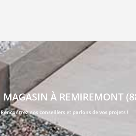
 MAGASIN À REMIREMONT (8
Rencontrez nos conseillers et parlons de vos projets !