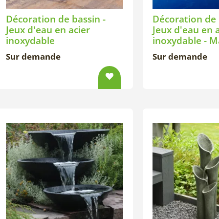
Décoration de bassin -
Décoration de 
Jeux d'eau en acier
Jeux d'eau en a
inoxydable
inoxydable - 
Sur demande
Sur demande