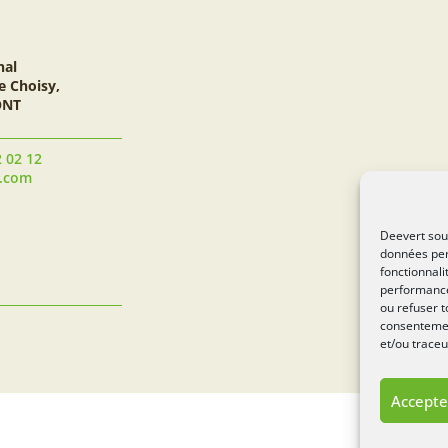
nal
e Choisy,
ONT
2 02 12
t.com
Deevert souh
données per
fonctionnali
performance
ou refuser t
consentement
et/ou traceu
Accepte
Si