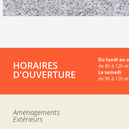
Du lundi au 
HORAIRES
de 8h à 12h e
D'OUVERTURE
Le samedi
de 9h à 12h e
Aménagements
Extérieurs