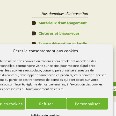
Nos domaines d'intervention
Matériaux d’aménagement
Clotures et brises-vues
Espace décoration et jardin
Gérer le consentement aux cookies
Abris de jardin, Pergolas & 
Piscines
aite utiliser des cookies ou traceurs pour stocker et accéder à des
sonnelles, comme votre visite sur ce site, pour mesure d'audience,
Espace verts
tés liées aux réseaux sociaux, contenu personnalisé et mesure de
 du contenu, développer et améliorer les produits, Vous pouvez autoriser
Règlement Concours
out ou partie de ces traitements de données qui sont basés sur votre
 ou sur l'intérêt légitime de nos partenaires, à l'exception des cookies
rs nécessaires au fonctionnement de ce site.
r les cookies
Refuser
Personnaliser
Lézards
Création
te réalisé par
Politique de cookies