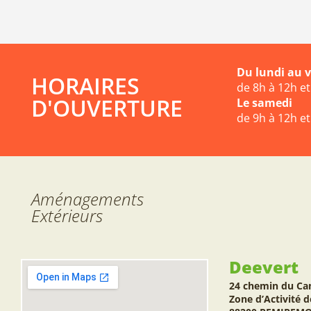
Du lundi au 
HORAIRES
de 8h à 12h e
D'OUVERTURE
Le samedi
de 9h à 12h e
Aménagements
Extérieurs
Deevert
24 chemin du Ca
Zone d’Activité d