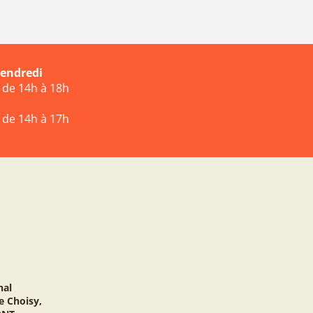
vendredi
t de 14h à 18h
t de 14h à 17h
nal
e Choisy,