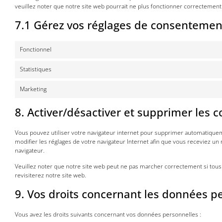
veuillez noter que notre site web pourrait ne plus fonctionner correctement
7.1 Gérez vos réglages de consentemen
Fonctionnel
Statistiques
Marketing
8. Activer/désactiver et supprimer les c
Vous pouvez utiliser votre navigateur internet pour supprimer automatique
modifier les réglages de votre navigateur Internet afin que vous receviez un
navigateur.
Veuillez noter que notre site web peut ne pas marcher correctement si tous
revisiterez notre site web.
9. Vos droits concernant les données p
Vous avez les droits suivants concernant vos données personnelles :