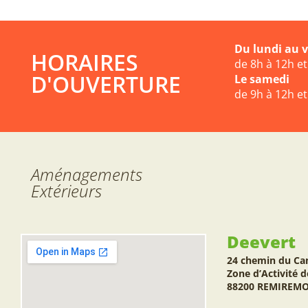
Du lundi au 
HORAIRES
de 8h à 12h e
D'OUVERTURE
Le samedi
de 9h à 12h e
Aménagements
Extérieurs
Deevert
24 chemin du Ca
Zone d’Activité d
88200 REMIREM