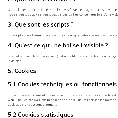
Un cookie est un petit fichier simple envoyé avec les pages de ce site web e
nos serveurs ou aux serveurs des tierces parties concernées lors d’une visit
3. Que sont les scripts ?
Un script est un élément de code utilisé pour que notre site web fonctionne
4. Qu’est-ce qu’une balise invisible ?
Une balise invisible (ou balise web) est un petit morceau de texte ou d’image 
invisibles.
5. Cookies
5.1 Cookies techniques ou fonctionnels
Certains cookies assurent le fonctionnement correct de certaines parties du s
web. Ainsi, vous n’avez pas besoin de saisir à plusieurs reprises les mêmes
cookies sans votre consentement.
5.2 Cookies statistiques