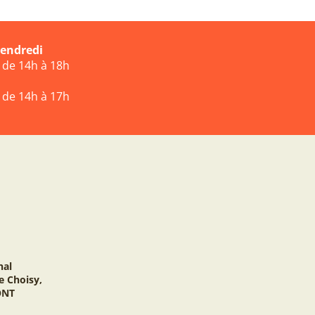
vendredi
t de 14h à 18h
t de 14h à 17h
nal
e Choisy,
ONT