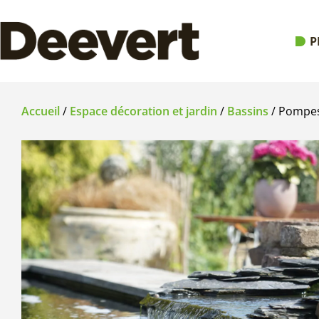
P
Accueil
/
Espace décoration et jardin
/
Bassins
/ Pompes