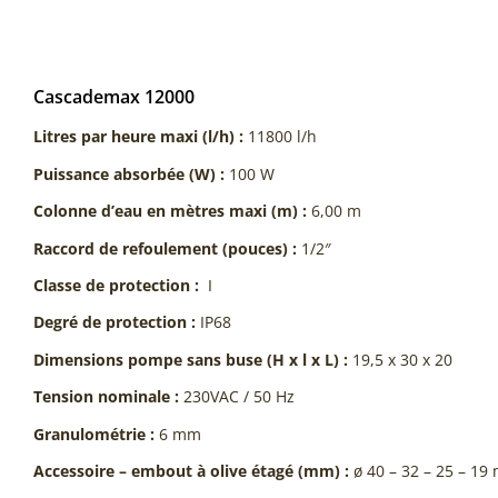
Cascademax 12000
Litres par heure maxi (l/h) :
11800 l/h
Puissance absorbée (W) :
100 W
Colonne d’eau en mètres maxi (m) :
6,00 m
Raccord de refoulement (pouces) :
1/2″
Classe de protection :
I
Degré de protection :
IP68
Dimensions pompe sans buse (H x l x L) :
19,5 x 30 x 20
Tension nominale :
230VAC / 50 Hz
Granulométrie :
6 mm
Accessoire – embout à olive étagé (mm) :
ø 40 – 32 – 25 – 1