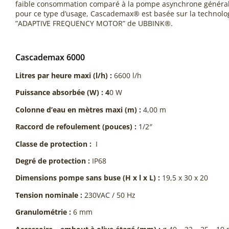
faible consommation comparé à la pompe asynchrone général
pour ce type d’usage, Cascademax® est basée sur la techno
”ADAPTIVE FREQUENCY MOTOR” de UBBINK®.
Cascademax 6000
Litres par heure maxi (l/h) :
6600 l/h
Puissance absorbée (W) : 4
0 W
Colonne d’eau en mètres maxi (m) :
4,00 m
Raccord de refoulement (pouces) :
1/2″
Classe de protection :
I
Degré de protection :
IP68
Dimensions pompe sans buse (H x l x L) :
19,5 x 30 x 20
Tension nominale :
230VAC / 50 Hz
Granulométrie :
6 mm