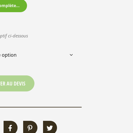
omplète...
ptif ci-dessous
ER AU DEVIS