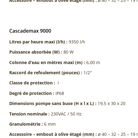
Accessoire – embout à olive étagé (mm) :
ø 40 – 32 – 25 – 1
Cascademax 9000
Litres par heure maxi (l/h) :
9350 l/h
Puissance absorbée (W) :
80 W
Colonne d’eau en mètres maxi (m) :
6,00 m
Raccord de refoulement (pouces) :
1/2″
Classe de protection :
I
Degré de protection :
IP68
Dimensions pompe sans buse (H x l x L) :
19,5 x 30 x 20
Tension nominale :
230VAC / 50 Hz
Granulométrie :
6 mm
Accessoire – embout à olive étagé (mm) :
ø 40 – 32 – 25 – 1