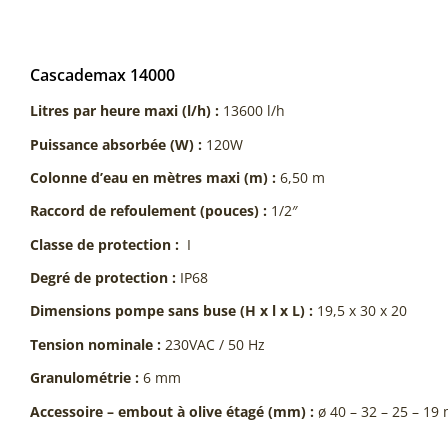
Cascademax 14000
Litres par heure maxi (l/h) :
13600 l/h
Puissance absorbée (W) :
120W
Colonne d’eau en mètres maxi (m) :
6,50 m
Raccord de refoulement (pouces) :
1/2″
Classe de protection :
I
Degré de protection :
IP68
Dimensions pompe sans buse (H x l x L) :
19,5 x 30 x 20
Tension nominale :
230VAC / 50 Hz
Granulométrie :
6 mm
Accessoire – embout à olive étagé (mm) :
ø 40 – 32 – 25 – 1