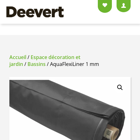
Accueil
/
Espace décoration et
jardin
/
Bassins
/ AquaFlexiLiner 1 mm