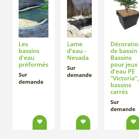
Les
Lame
Décoratio
bassins
d'eau -
de bassin 
d'eau
Nevada
Bassins
préformés
pour jeux
Sur
d'eau PE
Sur
demande
"Victoria",
demande
bassins
carrés
Sur
demande