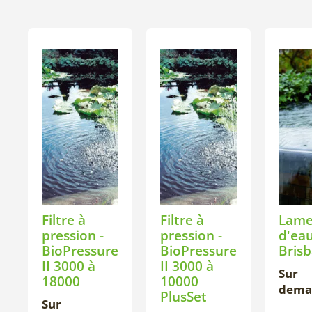
Filtre à
Filtre à
Lam
pression -
pression -
d'eau
BioPressure
BioPressure
Bris
II 3000 à
II 3000 à
Sur
18000
10000
dema
PlusSet
Sur