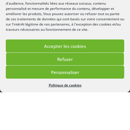
d'audience, fonctionnalités liées aux réseaux sociaux, contenu
et ne demande que très peu d’eau et d’entretien !
personnalisé et mesure de performance du contenu, développer et
améliorer les produits, Vous pouvez autoriser ou refuser tout ou partie
de ces traitements de données qui sont basés sur votre consentement ou
sur l'intérêt légitime de nos partenaires, à l'exception des cookies et/ou
traceurs nécessaires au fonctionnement de ce site.
Accepter les cookies
Refuser
“ Je souhaite réaliser un massif
Personnaliser
minéral ”
Menu
Politique de cookies
Ça y est, les idées vous viennent ? Vous
souhaitez vous lancer dans la réalisation de
votre premier massif minéral ? Suivez les
étapes indispensables pour réussir votre
projet :