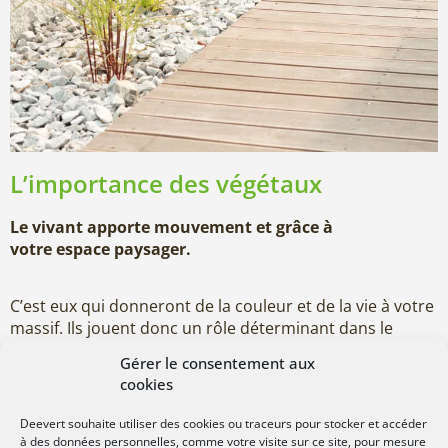
L’importance des végétaux
Le vivant apporte mouvement et grâce à
votre espace paysager.
C’est eux qui donneront de la couleur et de la vie à votre
massif. Ils jouent donc un rôle déterminant dans le
rendu final de votre aménagement.
Gérer le consentement aux
cookies
Choisissez des variétés adaptées au climat et au type de
sol.
Deevert souhaite utiliser des cookies ou traceurs pour stocker et accéder
à des données personnelles, comme votre visite sur ce site, pour mesure
Très en vogue, les graminées apporteront de la légèreté