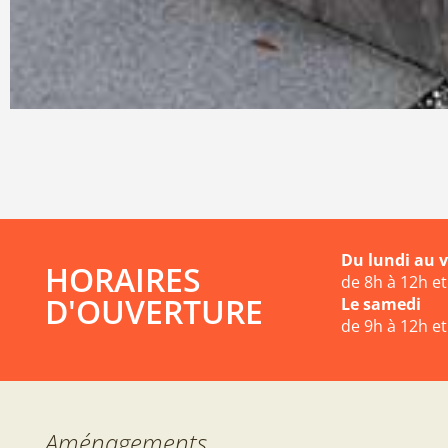
Du lundi au 
HORAIRES
de 8h à 12h e
D'OUVERTURE
Le samedi
de 9h à 12h e
Aménagements