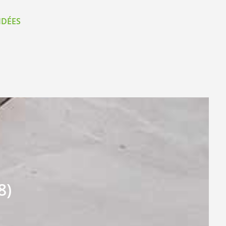
IDÉES
8)