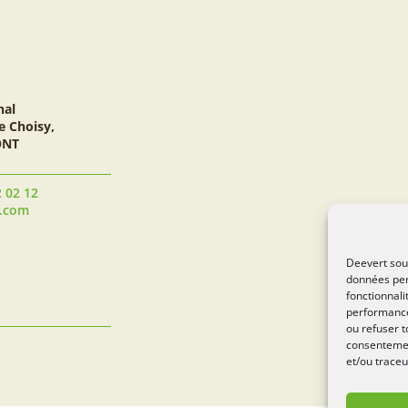
nal
e Choisy,
ONT
2 02 12
t.com
Deevert souh
données per
fonctionnali
performance
ou refuser t
consentement
et/ou traceu