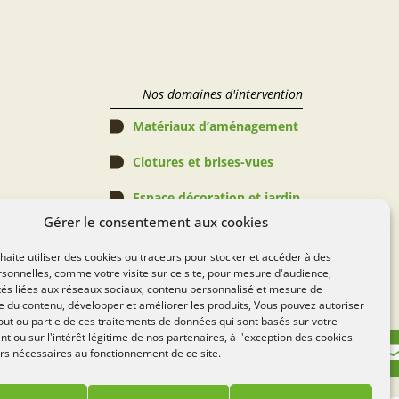
Nos domaines d'intervention
Matériaux d’aménagement
Clotures et brises-vues
Espace décoration et jardin
Gérer le consentement aux cookies
Abris de jardin, Pergolas & 
Piscines
aite utiliser des cookies ou traceurs pour stocker et accéder à des
sonnelles, comme votre visite sur ce site, pour mesure d'audience,
Espace verts
tés liées aux réseaux sociaux, contenu personnalisé et mesure de
 du contenu, développer et améliorer les produits, Vous pouvez autoriser
Règlement Concours
out ou partie de ces traitements de données qui sont basés sur votre
 ou sur l'intérêt légitime de nos partenaires, à l'exception des cookies
rs nécessaires au fonctionnement de ce site.