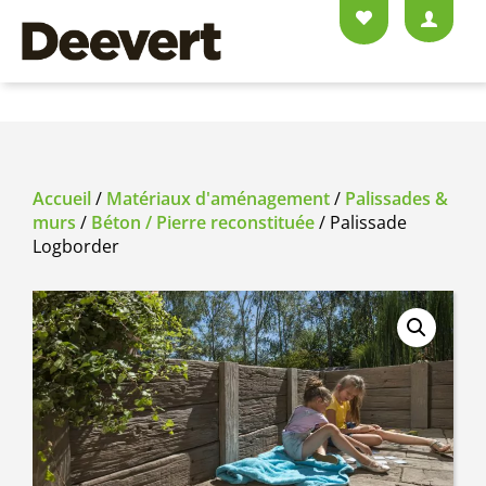
Accueil
/
Matériaux d'aménagement
/
Palissades &
murs
/
Béton / Pierre reconstituée
/ Palissade
Logborder