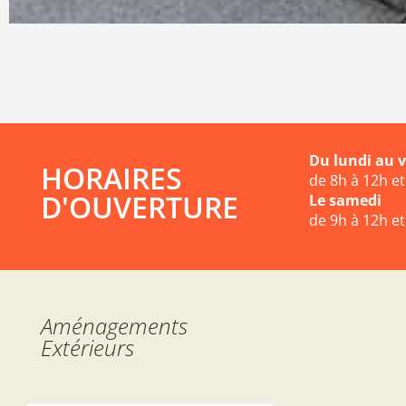
Du lundi au 
HORAIRES
de 8h à 12h e
D'OUVERTURE
Le samedi
de 9h à 12h e
Aménagements
Extérieurs