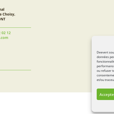
nal
e Choisy,
ONT
2 02 12
t.com
Deevert souh
données per
fonctionnali
performance
ou refuser t
consentement
et/ou traceu
Accepte
Si