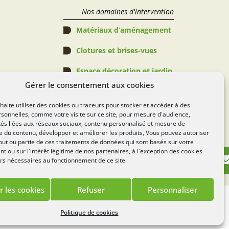
Nos domaines d'intervention
Matériaux d’aménagement
Clotures et brises-vues
Espace décoration et jardin
Gérer le consentement aux cookies
Abris de jardin, Pergolas & 
Piscines
aite utiliser des cookies ou traceurs pour stocker et accéder à des
sonnelles, comme votre visite sur ce site, pour mesure d'audience,
Espace verts
tés liées aux réseaux sociaux, contenu personnalisé et mesure de
 du contenu, développer et améliorer les produits, Vous pouvez autoriser
Règlement Concours
out ou partie de ces traitements de données qui sont basés sur votre
 ou sur l'intérêt légitime de nos partenaires, à l'exception des cookies
rs nécessaires au fonctionnement de ce site.
r les cookies
Refuser
Personnaliser
Lézards
Création
te réalisé par
Politique de cookies