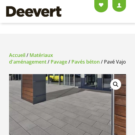
Accueil
/
Matériaux
d'aménagement
/
Pavage
/
Pavés béton
/ Pavé Vajo