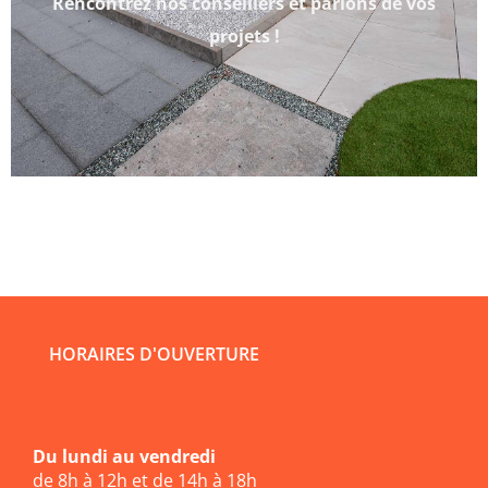
Rencontrez nos conseillers et parlons de vos
projets !
HORAIRES D'OUVERTURE
Du lundi au vendredi
de 8h à 12h et de 14h à 18h