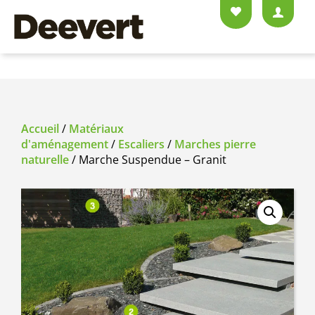
Accueil
/
Matériaux
d'aménagement
/
Escaliers
/
Marches pierre
naturelle
/ Marche Suspendue – Granit