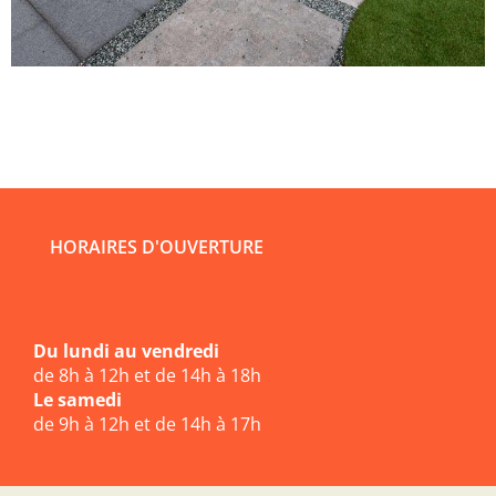
HORAIRES D'OUVERTURE
Du lundi au vendredi
de 8h à 12h et de 14h à 18h
Le samedi
de 9h à 12h et de 14h à 17h