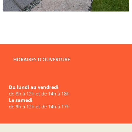
HORAIRES D'OUVERTURE
Du lundi au vendredi
de 8h à 12h et de 14h à 18h
Le samedi
de 9h à 12h et de 14h à 17h