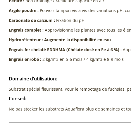
Perlite :
Bon drainage / Meilleure capacité en air
Argile poudre :
Pouvoir tampon vis à vis des variations pH, co
Carbonate de calcium :
Fixation du pH
Engrais complet :
Approvisionne les plantes avec tous les élém
Hydrorétenteur : Augmente la disponibilité en eau
Engrais fer chelaté EDDHMA (Chélate dosé en Fe à 6 %) :
Appo
Engrais enrobé :
2 kg/m’3 en 5-6 mois / 4 kg/m’3 e 8-9 mois
Domaine d’utilisation:
Substrat spécial fleurissant. Pour le rempotage de fuchsias, 
Conseil:
Ne pas stocker les substrats Aquaflora plus de semaines et toujo