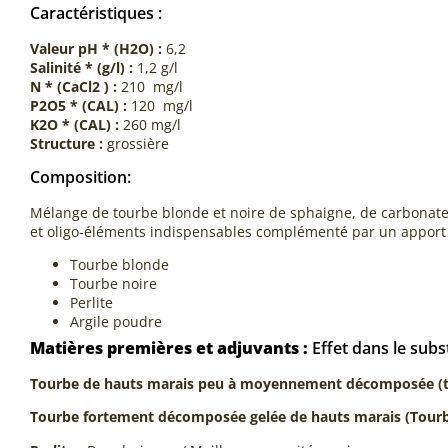
Caractéristiques :
Valeur pH * (H2O) :
6,2
Salinité * (g/l) :
1,2 g/l
N * (CaCl2 ) :
210 mg/l
P2O5 * (CAL) :
120 mg/l
K2O * (CAL) :
260 mg/l
Structure :
grossière
Composition:
Mélange de tourbe blonde et noire de sphaigne, de carbonate 
et oligo-éléments indispensables complémenté par un appor
Tourbe blonde
Tourbe noire
Perlite
Argile poudre
Matières premières et adjuvants :
Effet dans le subs
Tourbe de hauts marais peu à moyennement décomposée (t
Tourbe fortement décomposée gelée de hauts marais (Tourbe