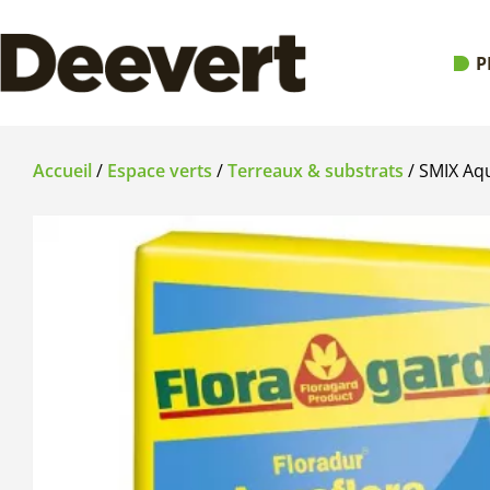
P
Accueil
/
Espace verts
/
Terreaux & substrats
/ SMIX Aqu