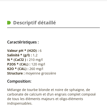
Descriptif détaillé
Caractéristiques :
Valeur pH * (H2O) :
6
Salinité * (g/l) :
1,2
N * (CaCl2 ) :
210 mg/l
P2O5 * (CAL) :
120 mg/l
K2O * (CAL) :
260 mg/l
Structure :
moyenne grossière
Composition:
Mélange de tourbe blonde et noire de sphaigne, de
carbonate de calcium et d’un engrais complet composé
de tous les éléments majeurs et oligo-éléments
indispensables.