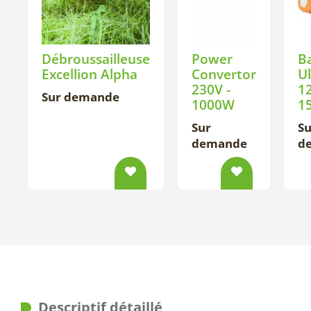
Débroussailleuse
Power
Ba
Excellion Alpha
Convertor
Ul
230V -
1
Sur demande
1000W
1
Sur
Su
demande
d
Descriptif détaillé