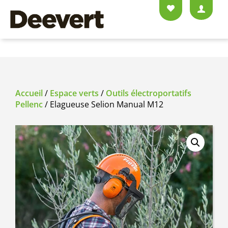
Accueil
/
Espace verts
/
Outils électroportatifs
Pellenc
/ Elagueuse Selion Manual M12