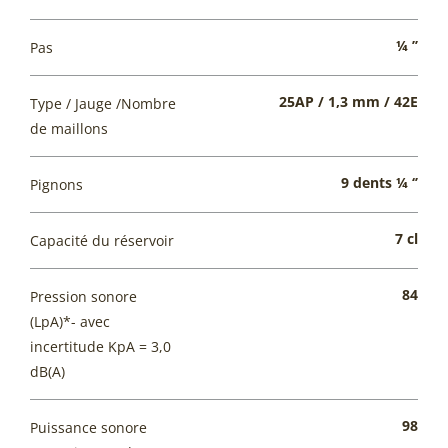
¼ ’’
Pas
25AP / 1,3 mm / 42E
Type / Jauge /Nombre
de maillons
9 dents ¼ ‘’
Pignons
7 cl
Capacité du réservoir
84
Pression sonore
(LpA)*- avec
incertitude KpA = 3,0
dB(A)
98
Puissance sonore