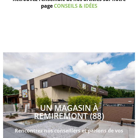
page
CONSEILS & IDÉES
UN MAGASIN À
REMIREMONT (88)
Rencontrez nos conseillers et parlons de vos