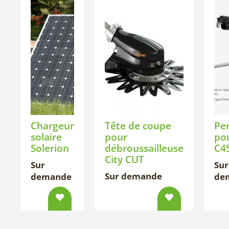
Chargeur
Tête de coupe
Pe
solaire
pour
po
Solerion
débroussailleuse
C4
City CUT
Sur
Sur
Sur demande
demande
de