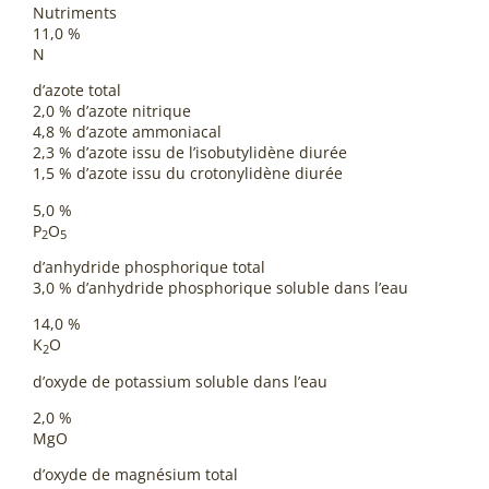
Nutriments
11,0 %
N
d’azote total
2,0 % d’azote nitrique
4,8 % d’azote ammoniacal
2,3 % d’azote issu de l’isobutylidène diurée
1,5 % d’azote issu du crotonylidène diurée
5,0 %
P
O
2
5
d’anhydride phosphorique total
3,0 % d’anhydride phosphorique soluble dans l’eau
14,0 %
K
O
2
d’oxyde de potassium soluble dans l’eau
2,0 %
MgO
d’oxyde de magnésium total