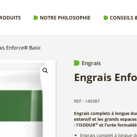
RODUITS
NOTRE PHILOSOPHIE
CONSEILS &
ais Enforce® Basic
Engrais
Engrais Enf
REF : 149387
Engrais complets à longue dur
extensif et les grands espaces
®
: l’ISODUR
et l’urée formald
Engrais complet à longue du