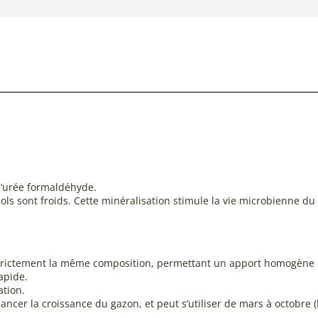
l’urée formaldéhyde.
ls sont froids. Cette minéralisation stimule la vie microbienne du
strictement la même composition, permettant un apport homogène d
apide.
ation.
ncer la croissance du gazon, et peut s’utiliser de mars à octobre (h