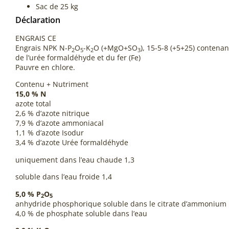
Sac de 25 kg
Déclaration
ENGRAIS CE
Engrais NPK N-P
O
-K
O (+MgO+SO
), 15-5-8 (+5+25) contenan
2
5
2
3
de l’urée formaldéhyde et du fer (Fe)
Pauvre en chlore.
Contenu + Nutriment
15,0 %
N
azote total
2,6 % d’azote nitrique
7,9 % d’azote ammoniacal
1,1 % d’azote Isodur
3,4 % d’azote Urée formaldéhyde
uniquement dans l’eau chaude 1,3
soluble dans l’eau froide 1,4
5,0 %
P
O
2
5
anhydride phosphorique soluble dans le citrate d’ammonium
4,0 % de phosphate soluble dans l’eau