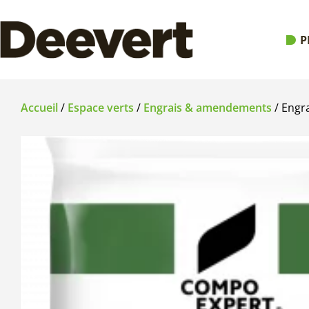
P
Accueil
/
Espace verts
/
Engrais & amendements
/ Engr