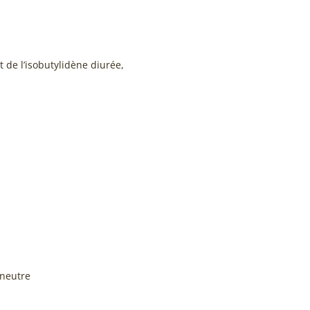
t de l’isobutylidène diurée,
 neutre