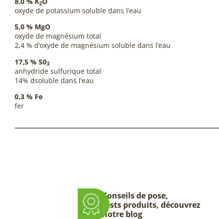
8,0 %
K
O
2
oxyde de potassium soluble dans l’eau
5,0 %
MgO
oxyde de magnésium total
2,4 % d’oxyde de magnésium soluble dans l’eau
17,5 %
S0
3
anhydride sulfurique total
14% dsoluble dans l’eau
0,3 %
Fe
fer
Conseils de pose,
tests produits, découvrez
notre blog