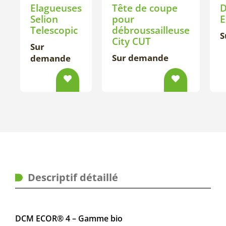
Elagueuses
Tête de coupe
D
Selion
pour
E
Telescopic
débroussailleuse
S
City CUT
Sur
Sur demande
demande
Descriptif détaillé
DCM ECOR® 4 – Gamme bio