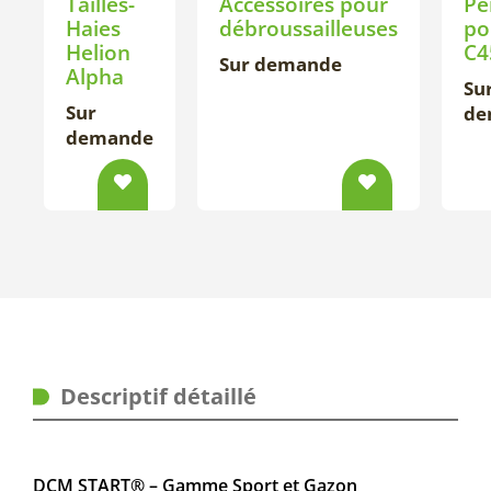
Tailles-
Accessoires pour
Pe
Haies
débroussailleuses
po
Helion
C4
Sur demande
Alpha
Su
Sur
de
demande
Descriptif détaillé
DCM START® – Gamme Sport et Gazon