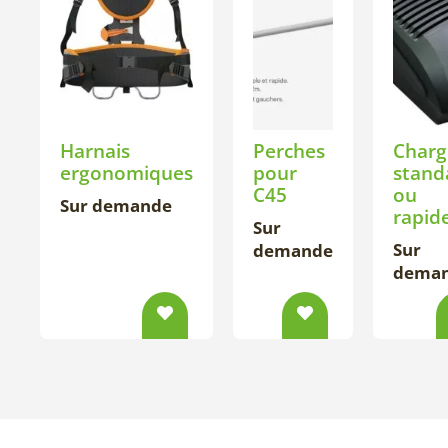
Harnais
Perches
Charg
ergonomiques
pour
stand
C45
ou
Sur demande
rapid
Sur
Sur
demande
dema