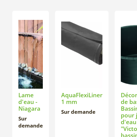
Lame
AquaFlexiLiner
Décor
d'eau -
1 mm
de bas
Niagara
Bassi
Sur demande
pour 
Sur
d'eau
demande
"Victo
bassi