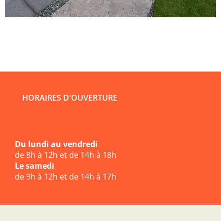
HORAIRES D'OUVERTURE
Du lundi au vendredi
de 8h à 12h et de 14h à 18h
Le samedi
de 9h à 12h et de 14h à 17h