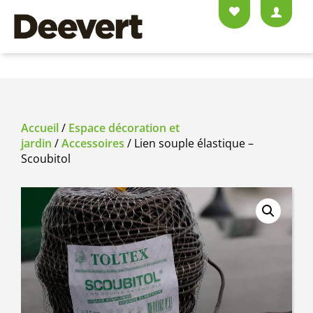
Accueil
/
Espace décoration et
jardin
/
Accessoires
/ Lien souple élastique –
Scoubitol