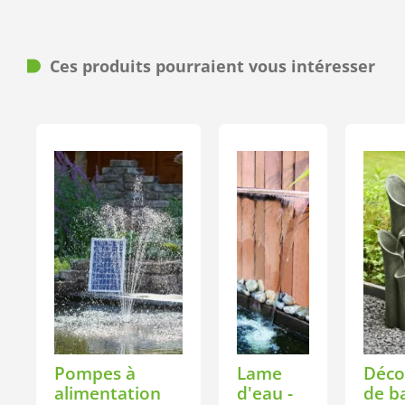
Ces produits pourraient vous intéresser
Pompes à
Lame
Déco
alimentation
d'eau -
de ba