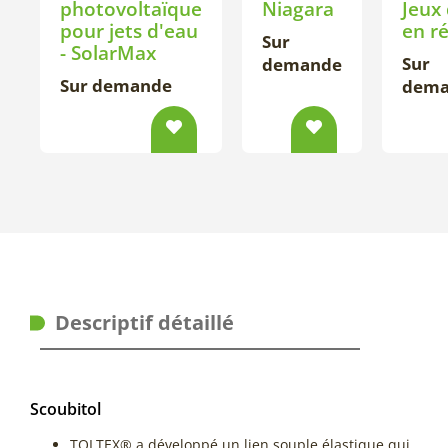
photovoltaïque
Niagara
Jeux
pour jets d'eau
en r
Sur
- SolarMax
Sur
demande
Sur demande
dema
Descriptif détaillé
Scoubitol
TOLTEX® a développé un lien souple élastique qui