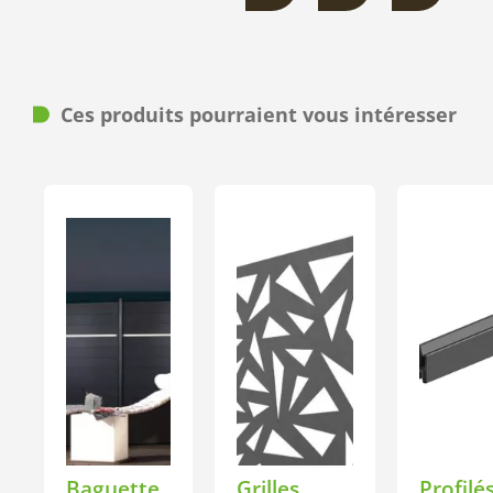
Ces produits pourraient vous intéresser
Baguette
Grilles
Profilé