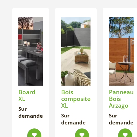
Board
Bois
Panneau
XL
composite
Bois
XL
Arzago
Sur
Sur
Sur
demande
demande
demande