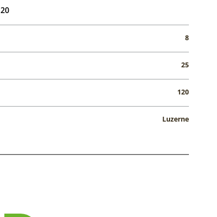
120
8
25
120
Luzerne