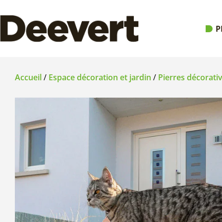
P
Accueil
/
Espace décoration et jardin
/
Pierres décorati