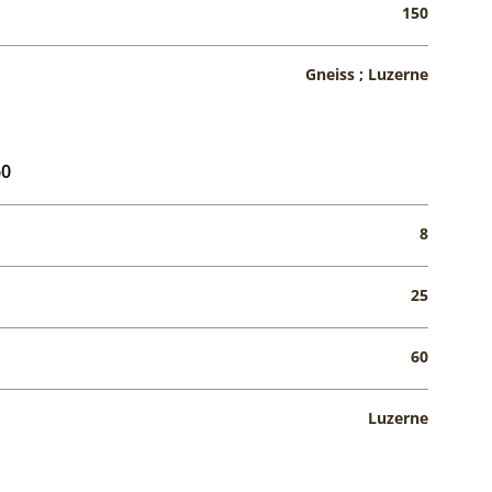
150
Gneiss ; Luzerne
60
8
25
60
Luzerne