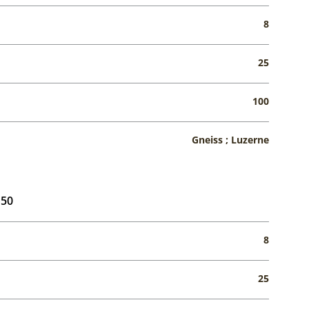
8
25
100
Gneiss ; Luzerne
150
8
25