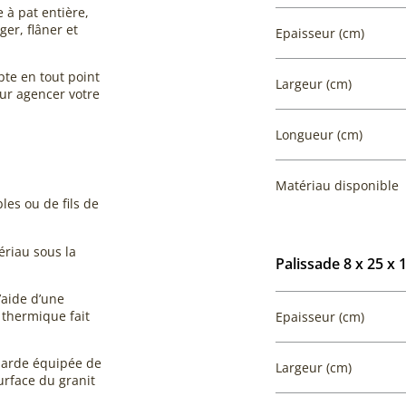
e à pat entière,
er, flâner et
Epaisseur (cm)
pte en tout point
Largeur (cm)
r agencer votre
Longueur (cm)
Matériau disponible
les ou de fils de
ériau sous la
Palissade 8 x 25 x 
’aide d’une
 thermique fait
Epaisseur (cm)
harde équipée de
Largeur (cm)
urface du granit