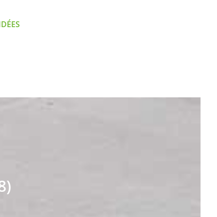
IDÉES
8)