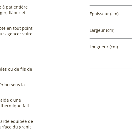
e à pat entière,
er, flâner et
Épaisseur (cm)
pte en tout point
Largeur (cm)
r agencer votre
Longueur (cm)
les ou de fils de
ériau sous la
’aide d’une
 thermique fait
harde équipée de
urface du granit