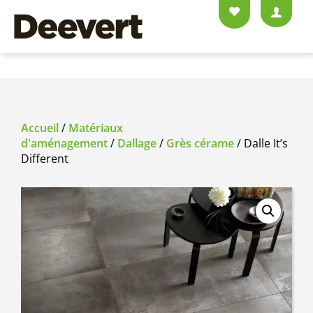
Accueil
/
Matériaux
d'aménagement
/
Dallage
/
Grès cérame
/ Dalle It’s
Different