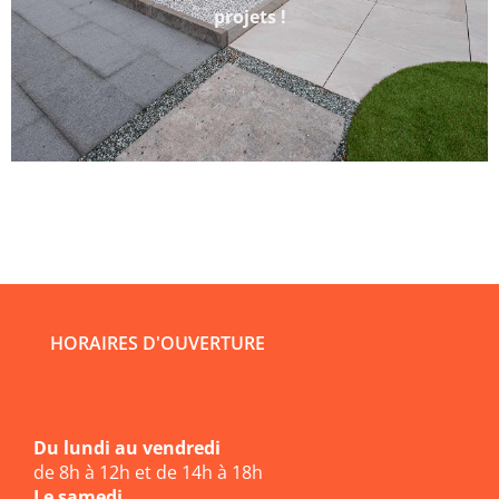
projets !
HORAIRES D'OUVERTURE
Du lundi au vendredi
de 8h à 12h et de 14h à 18h
Le samedi