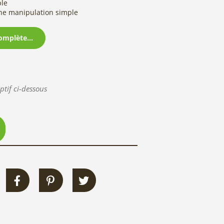
ble
ne manipulation simple
omplète...
ptif ci-dessous