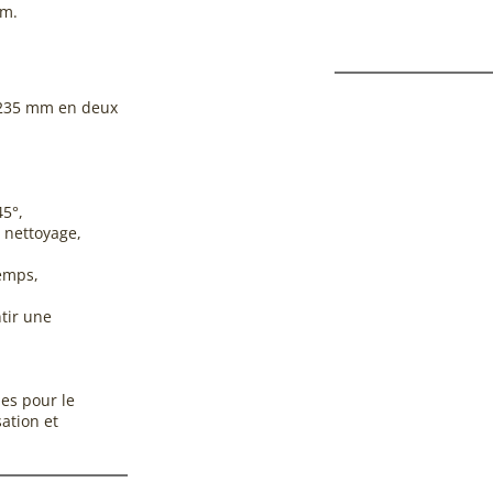
cm.
 235 mm en deux
5°,
e nettoyage,
temps,
tir une
es pour le
sation et