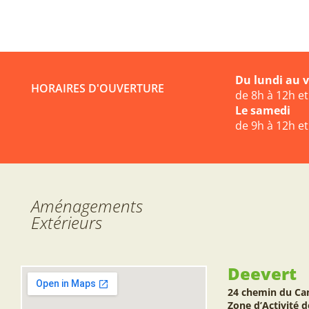
Du lundi au 
HORAIRES D'OUVERTURE
de 8h à 12h e
Le samedi
de 9h à 12h e
Aménagements
Extérieurs
Deevert
24 chemin du Ca
Zone d’Activité d