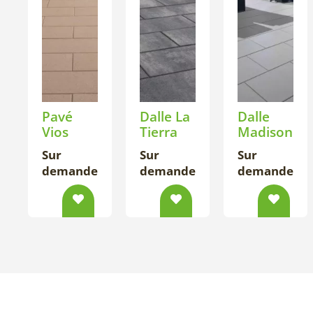
Pavé
Dalle La
Dalle
Vios
Tierra
Madison
Sur
Sur
Sur
demande
demande
demande