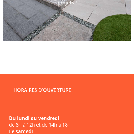
projets !
HORAIRES D'OUVERTURE
Du lundi au vendredi
de 8h à 12h et de 14h à 18h
Le samedi