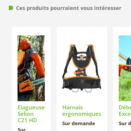
Ces produits pourraient vous intéresser
Elagueuse
Harnais
Débr
Selion
ergonomiques
Exce
C21 HD
Sur demande
Sur 
Sur