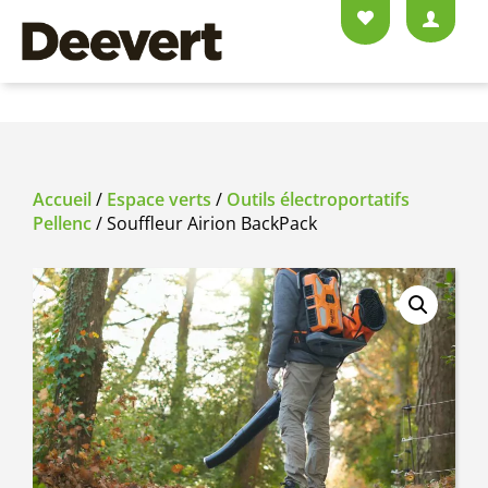
Accueil
/
Espace verts
/
Outils électroportatifs
Pellenc
/ Souffleur Airion BackPack