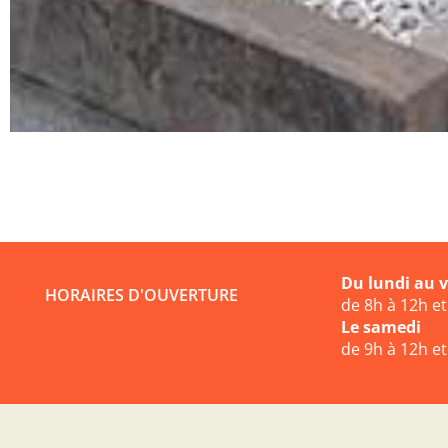
Du lundi au 
HORAIRES D'OUVERTURE
de 8h à 12h e
Le samedi
de 9h à 12h e