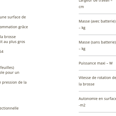
Largeur de travail –
cm
 une surface de
Masse (avec batterie)
nsommation grâce
– kg
 la brosse
it au plus gros
Masse (sans batterie)
– kg
54
Puissance maxi – W
feuilles)
ple pour un
Vitesse de rotation d
 pression de la
la brosse
Autonomie en surfac
-m2
rectionnelle