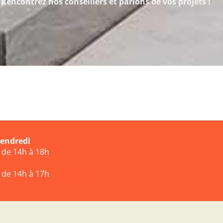
Rencontrez nos conseillers et parlons de vos projets !
vendredi
t de 14h à 18h
t de 14h à 17h