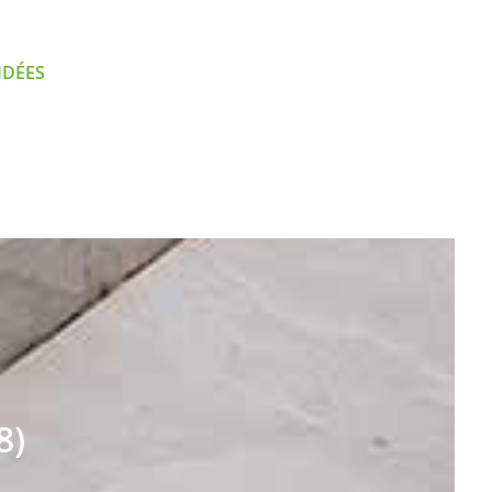
IDÉES
8)