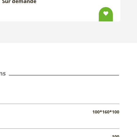
Sur demande
ns
100*160*100
100