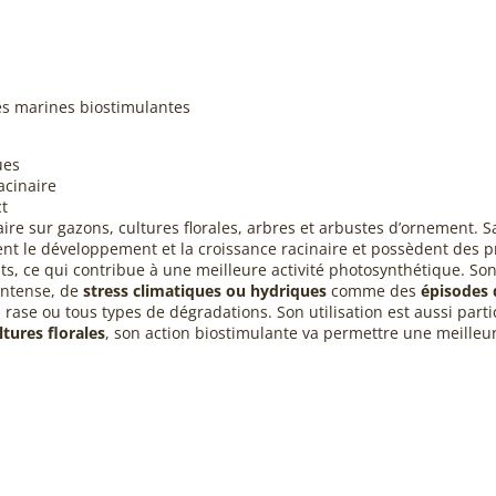
es marines biostimulantes
ues
acinaire
ct
iaire sur gazons, cultures florales, arbres et arbustes d’ornement.
nt le développement et la croissance racinaire et possèdent des pr
ts, ce qui contribue à une meilleure activité photosynthétique. Son
intense, de
stress climatiques ou hydriques
comme des
épisodes 
 rase ou tous types de dégradations. Son utilisation est aussi par
ltures florales
, son action biostimulante va permettre une meilleur