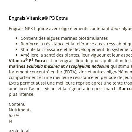
Engrais Vitanica® P3 Extra
Engrais NPK liquide avec oligo-éléments contenant deux algu
Contient des algues marines biostimulantes
Renforce la résistance et la tolérance aux stress abiotiq
Stimule la croissance et le développement du système r
Améliore la santé des plantes, leur vigueur et leur aspe
®
3
Vitanica
P
Extra
est un engrais liquide pour application fol
marines
Ecklonia maxima
et
Ascophyllum nodosum
qui stimule
fortement concentré en fer (EDTA), zinc et autres oligo-élémen
comportement et une meilleure résistance en période de jeu 
Extra permet aussi une meilleure reprise après une tonte trop
améliorer l’aspect visuel et la régénération post-match.
Sur cu
plus intense.
Contenu
Nutriments
5,0 %
N
azote total