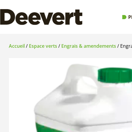
P
Accueil
/
Espace verts
/
Engrais & amendements
/ Engra