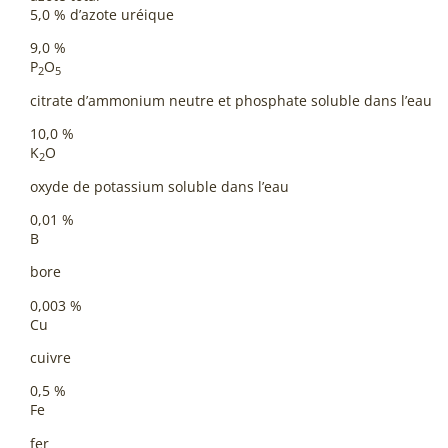
5,0 % d’azote uréique
9,0 %
P
O
2
5
citrate d’ammonium neutre et phosphate soluble dans l’eau
10,0 %
K
O
2
oxyde de potassium soluble dans l’eau
0,01 %
B
bore
0,003 %
Cu
cuivre
0,5 %
Fe
fer