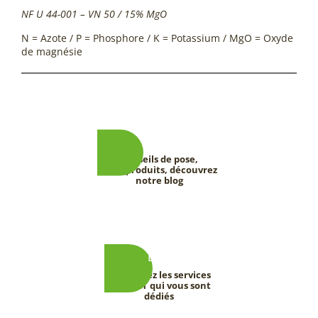
NF U 44-001 – VN 50 / 15% MgO
N = Azote / P = Phosphore / K = Potassium / MgO = Oxyde
de magnésie
Conseils de pose,
tests produits, découvrez
notre blog
Découvrez les services
DEEVERT qui vous sont
dédiés