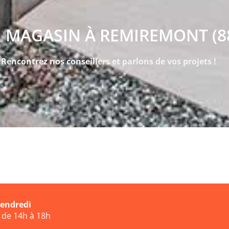
 MAGASIN À REMIREMONT (8
Rencontrez nos conseillers et parlons de vos projets !
vendredi
t de 14h à 18h