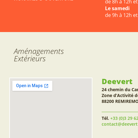
de 8h à 12h e
Le samedi
de 9h à 12h e
Aménagements
Extérieurs
Deevert
24 chemin du Ca
Zone d’Activité d
88200 REMIREM
Tél.
+33 (0)3 29 6
contact@deever