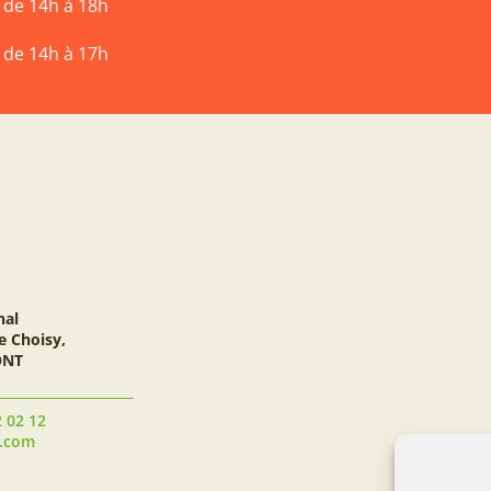
t de 14h à 18h
t de 14h à 17h
nal
e Choisy,
ONT
2 02 12
t.com