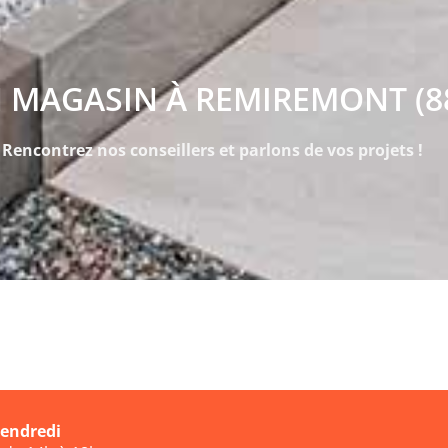
 MAGASIN À REMIREMONT (8
Rencontrez nos conseillers et parlons de vos projets !
vendredi