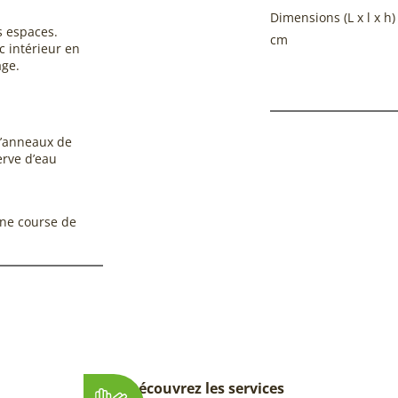
Dimensions (L x l x h)
s espaces.
cm
c intérieur en
age.
d’anneaux de
erve d’eau
une course de
Découvrez les services