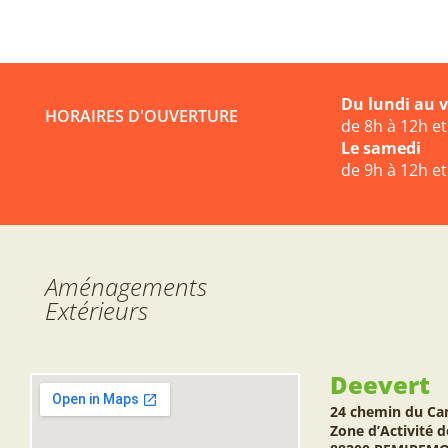
Du lundi au 
HORAIRES D'OUVERTURE
de 8h à 12h e
Le samedi
de 9h à 12h e
Aménagements
Extérieurs
Deevert
24 chemin du Ca
Zone d’Activité d