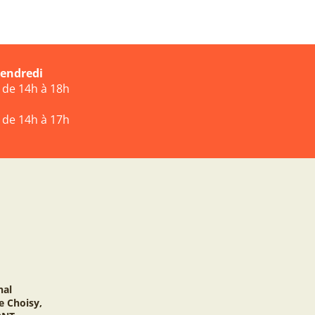
vendredi
t de 14h à 18h
t de 14h à 17h
nal
e Choisy,