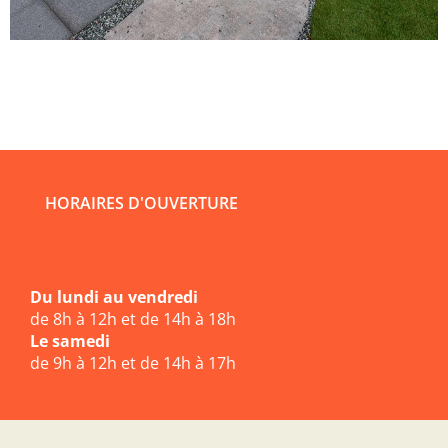
HORAIRES D'OUVERTURE
Du lundi au vendredi
de 8h à 12h et de 14h à 18h
Le samedi
de 9h à 12h et de 14h à 17h