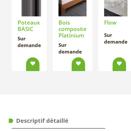
Poteaux
Bois
Flow
BASIC
composite
Platinium
Sur
Sur
demande
Sur
demande
demande
Descriptif détaillé