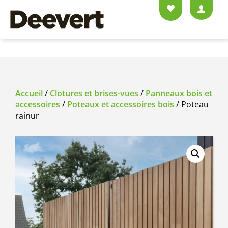
Accueil
/
Clotures et brises-vues
/
Panneaux bois et
accessoires
/
Poteaux et accessoires bois
/ Poteau
rainur