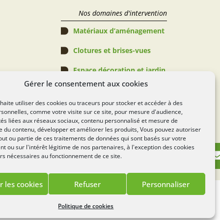
Nos domaines d'intervention
Matériaux d’aménagement
Clotures et brises-vues
Espace décoration et jardin
Gérer le consentement aux cookies
Abris de jardin, Pergolas & 
Piscines
aite utiliser des cookies ou traceurs pour stocker et accéder à des
sonnelles, comme votre visite sur ce site, pour mesure d'audience,
Espace verts
tés liées aux réseaux sociaux, contenu personnalisé et mesure de
 du contenu, développer et améliorer les produits, Vous pouvez autoriser
Règlement Concours
out ou partie de ces traitements de données qui sont basés sur votre
 ou sur l'intérêt légitime de nos partenaires, à l'exception des cookies
rs nécessaires au fonctionnement de ce site.
r les cookies
Refuser
Personnaliser
Lézards
Création
te réalisé par
Politique de cookies