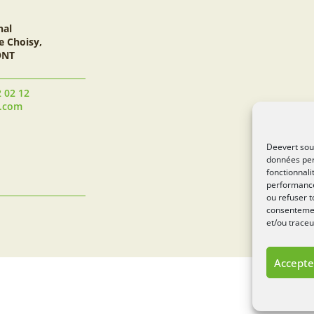
nal
e Choisy,
ONT
2 02 12
t.com
Deevert souh
données per
fonctionnali
performance
ou refuser t
consentement
et/ou traceu
Accepte
Si