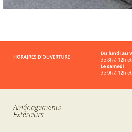
Du lundi au 
HORAIRES D'OUVERTURE
de 8h à 12h e
Le samedi
de 9h à 12h e
Aménagements
Extérieurs