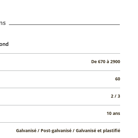
ns
rond
De 670 à 2900
60
2 / 3
10 ans
Galvanisé / Post-galvanisé / Galvanisé et plastifié