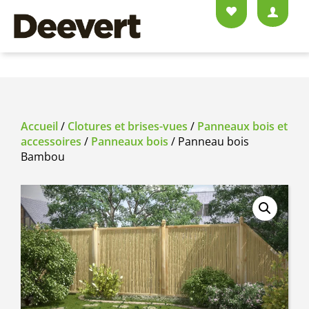
Accueil
/
Clotures et brises-vues
/
Panneaux bois et
accessoires
/
Panneaux bois
/ Panneau bois
Bambou