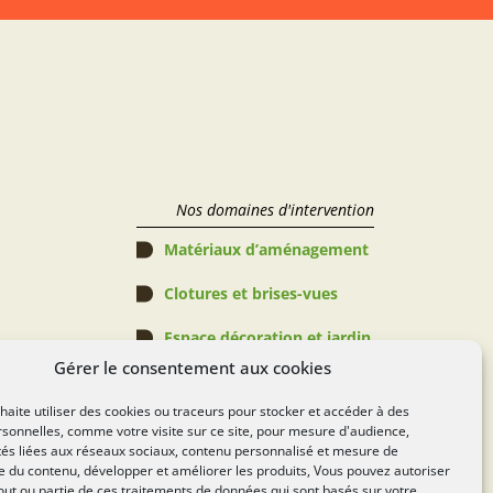
Nos domaines d'intervention
Matériaux d’aménagement
Clotures et brises-vues
Espace décoration et jardin
Gérer le consentement aux cookies
Abris de jardin, Pergolas & 
Piscines
aite utiliser des cookies ou traceurs pour stocker et accéder à des
sonnelles, comme votre visite sur ce site, pour mesure d'audience,
Espace verts
tés liées aux réseaux sociaux, contenu personnalisé et mesure de
 du contenu, développer et améliorer les produits, Vous pouvez autoriser
Règlement Concours
out ou partie de ces traitements de données qui sont basés sur votre