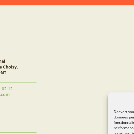
nal
e Choisy,
ONT
2 02 12
t.com
Deevert souh
données per
fonctionnali
performance
ou refuser t