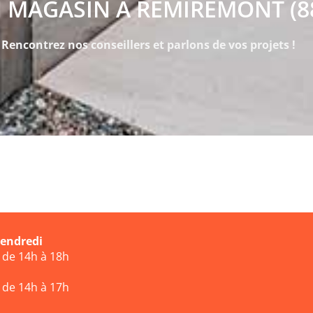
 MAGASIN À REMIREMONT (8
Rencontrez nos conseillers et parlons de vos projets !
vendredi
t de 14h à 18h
t de 14h à 17h