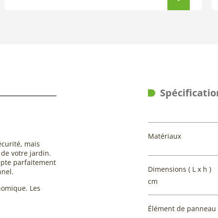
Spécificatio
Matériaux
écurité, mais
de votre jardin.
dapte parfaitement
Dimensions ( L x h )
nnel.
cm
onomique. Les
Élément de panneau