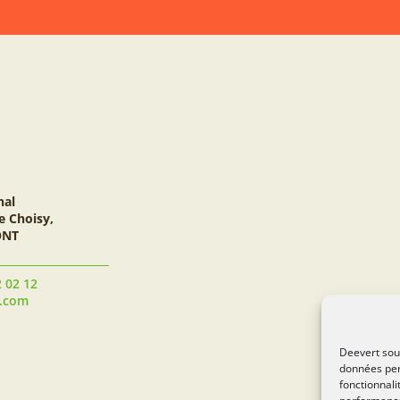
nal
e Choisy,
ONT
2 02 12
t.com
Deevert souh
données per
fonctionnali