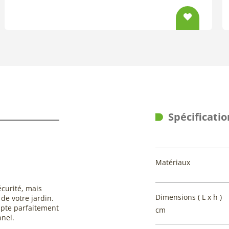
Spécificatio
Matériaux
écurité, mais
Dimensions ( L x h )
de votre jardin.
dapte parfaitement
cm
nnel.