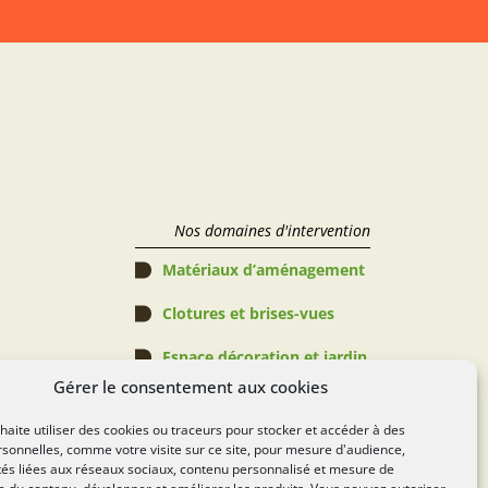
Nos domaines d'intervention
Matériaux d’aménagement
Clotures et brises-vues
Espace décoration et jardin
Gérer le consentement aux cookies
Abris de jardin, Pergolas & 
Piscines
aite utiliser des cookies ou traceurs pour stocker et accéder à des
sonnelles, comme votre visite sur ce site, pour mesure d'audience,
Espace verts
tés liées aux réseaux sociaux, contenu personnalisé et mesure de