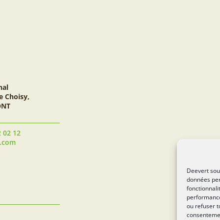
nal
e Choisy,
ONT
2 02 12
t.com
Deevert souh
données per
fonctionnali
performance
ou refuser t
consentement