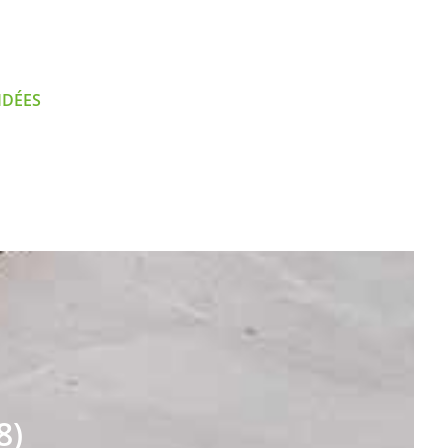
IDÉES
8)