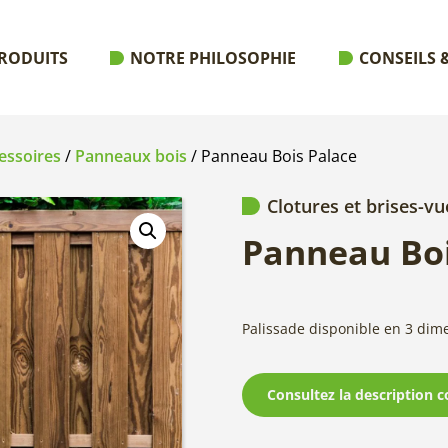
RODUITS
NOTRE PHILOSOPHIE
CONSEILS &
essoires
/
Panneaux bois
/ Panneau Bois Palace
Clotures et brises-vu
Panneau Boi
Palissade disponible en 3 dim
Consultez la description c