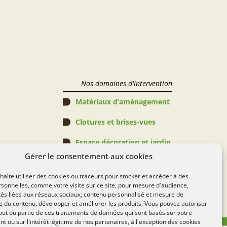
Nos domaines d'intervention
Matériaux d’aménagement
Clotures et brises-vues
Espace décoration et jardin
Gérer le consentement aux cookies
Abris de jardin, Pergolas & 
Piscines
aite utiliser des cookies ou traceurs pour stocker et accéder à des
sonnelles, comme votre visite sur ce site, pour mesure d'audience,
Espace verts
tés liées aux réseaux sociaux, contenu personnalisé et mesure de
 du contenu, développer et améliorer les produits, Vous pouvez autoriser
Règlement Concours
out ou partie de ces traitements de données qui sont basés sur votre
 ou sur l'intérêt légitime de nos partenaires, à l'exception des cookies