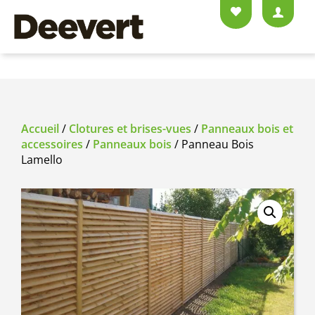
Accueil
/
Clotures et brises-vues
/
Panneaux bois et
accessoires
/
Panneaux bois
/ Panneau Bois
Lamello