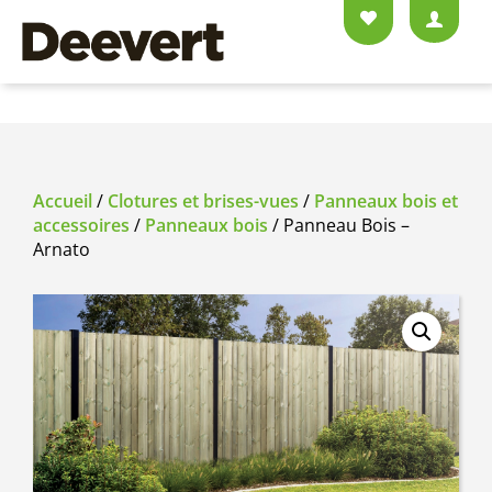
Accueil
/
Clotures et brises-vues
/
Panneaux bois et
accessoires
/
Panneaux bois
/ Panneau Bois –
Arnato