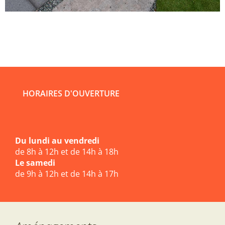
HORAIRES D'OUVERTURE
Du lundi au vendredi
de 8h à 12h et de 14h à 18h
Le samedi
de 9h à 12h et de 14h à 17h